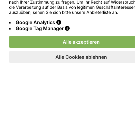
nach Ihrer Zustimmung zu fragen. Um Ihr Recht auf Widerspruc
Indium
die Verarbeitung auf der Basis von legitimen Geschäftsinteresse
auszuüben, sehen Sie sich bitte unsere Anbieterliste an.
Gallium
Google Analytics
Google Tag Manager
Germanium
Hafnium
Alle akzeptieren
Nickel
Alle Cookies ablehnen
Vanadium
Senden Sie uns eine Nachricht und wir werden