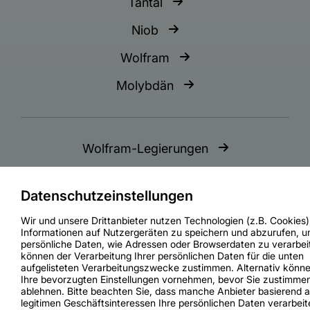
Tantal
Niob
Wolfram
Molybdän
Wolfram-Legierungen
Cobalt-Legierungen
Datenschutzeinstellungen
Nickel-Legierungen
Wir und unsere Drittanbieter nutzen Technologien (z.B. Cookies
Zinn-Legierungen
Informationen auf Nutzergeräten zu speichern und abzurufen, 
persönliche Daten, wie Adressen oder Browserdaten zu verarbeit
können der Verarbeitung Ihrer persönlichen Daten für die unten
Zirkonium-Legierungen
aufgelisteten Verarbeitungszwecke zustimmen. Alternativ könne
Ihre bevorzugten Einstellungen vornehmen, bevor Sie zustimme
ablehnen. Bitte beachten Sie, dass manche Anbieter basierend a
legitimen Geschäftsinteressen Ihre persönlichen Daten verarbeit