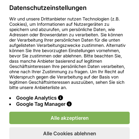
Fax.: +49-9334-9700255
Datenschutzeinstellungen
+49 (0) 151 - 742 767 61
Wir und unsere Drittanbieter nutzen Technologien (z.B.
LINKS
Cookies), um Informationen auf Nutzergeräten zu
speichern und abzurufen, um persönliche Daten, wie
Adressen oder Browserdaten zu verarbeiten. Sie können
AGB`S
der Verarbeitung Ihrer persönlichen Daten für die unten
Datenschutz
aufgelisteten Verarbeitungszwecke zustimmen. Alternativ
können Sie Ihre bevorzugten Einstellungen vornehmen,
Impressum
bevor Sie zustimmen oder ablehnen. Bitte beachten Sie,
Begleitschein
dass manche Anbieter basierend auf legitimen
Geschäftsinteressen Ihre persönlichen Daten verarbeiten,
ohne nach Ihrer Zustimmung zu fragen. Um Ihr Recht auf
Widerspruch gegen die Verarbeitung auf der Basis von
legitimen Geschäftsinteressen auszuüben, sehen Sie sich
bitte unsere Anbieterliste an.
Google Analytics
Google Tag Manager
©2025 PA Metals Recycling OHG
Alle akzeptieren
Developed by Webcapitan Team
Alle Cookies ablehnen