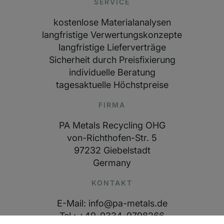
SERVICE
kostenlose Materialanalysen
langfristige Verwertungskonzepte
langfristige Lieferverträge
Sicherheit durch Preisfixierung
individuelle Beratung
tagesaktuelle Höchstpreise
FIRMA
PA Metals Recycling OHG
von-Richthofen-Str. 5
97232 Giebelstadt
Germany
KONTAKT
E-Mail: info@pa-metals.de
Tel.: +49-9334-9798266