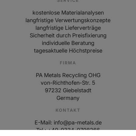
SERVICE
kostenlose Materialanalysen
langfristige Verwertungskonzepte
langfristige Lieferverträge
Sicherheit durch Preisfixierung
individuelle Beratung
tagesaktuelle Höchstpreise
FIRMA
PA Metals Recycling OHG
von-Richthofen-Str. 5
97232 Giebelstadt
Germany
KONTAKT
E-Mail: info@pa-metals.de
Tel.: +49-9334-9798266