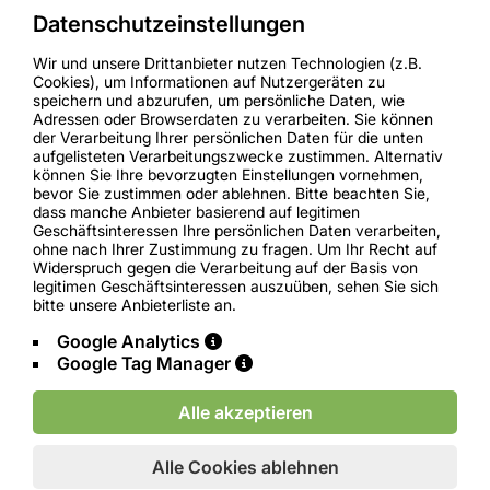
Fax.: +49-9334-9700255
Datenschutzeinstellungen
+49 (0) 151 - 742 767 61
Wir und unsere Drittanbieter nutzen Technologien (z.B.
LINKS
Cookies), um Informationen auf Nutzergeräten zu
speichern und abzurufen, um persönliche Daten, wie
Adressen oder Browserdaten zu verarbeiten. Sie können
AGB`S
der Verarbeitung Ihrer persönlichen Daten für die unten
Datenschutz
aufgelisteten Verarbeitungszwecke zustimmen. Alternativ
können Sie Ihre bevorzugten Einstellungen vornehmen,
Impressum
bevor Sie zustimmen oder ablehnen. Bitte beachten Sie,
Begleitschein
dass manche Anbieter basierend auf legitimen
Geschäftsinteressen Ihre persönlichen Daten verarbeiten,
ohne nach Ihrer Zustimmung zu fragen. Um Ihr Recht auf
Widerspruch gegen die Verarbeitung auf der Basis von
legitimen Geschäftsinteressen auszuüben, sehen Sie sich
bitte unsere Anbieterliste an.
Google Analytics
Google Tag Manager
©2025 PA Metals Recycling OHG
Alle akzeptieren
Developed by Webcapitan Team
Alle Cookies ablehnen